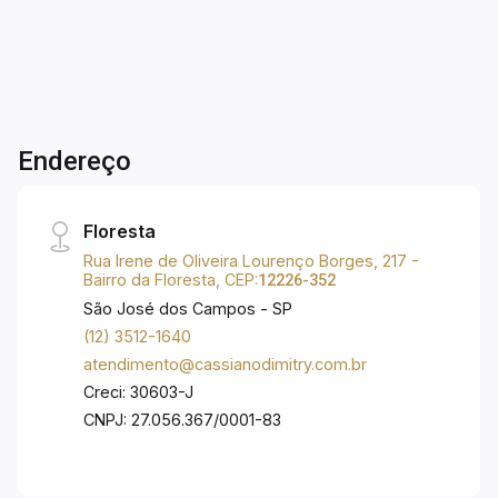
Opção com Hobby box; - Tomada com entrada
USB na sala e nos quartos; - Janelas de 1,50 x
1,20m com persianas Full Light automatizadas
com controle remoto; - Infraestrutura para ar
condicionado Split; - Áreas comuns mobiliadas.
Lazer: - Espaço fitness; - Espaço gourmet; -
Endereço
Piscina infantil e adulto com prainha; - Quadra
poliesportiva; - Salão de festas. Lançamento no
Urbanova com entrega em 2026! Próximo ao
Floresta
Parque Ribeirão Vermelho, Supermercado
Rua Irene de Oliveira Lourenço Borges, 217 -
Máxximo, Villa Real, Troina Pizzaria, Escola
Bairro da Floresta, CEP:
12226-352
Solaris, CFG, Madrid Open Mall, academia,
São José dos Campos - SP
farmácias e padarias.
(12) 3512-1640
atendimento@cassianodimitry.com.br
Creci: 30603-J
CNPJ: 27.056.367/0001-83