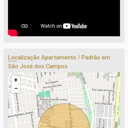
Localização Apartamento / Padrão em
São José dos Campos
+
−