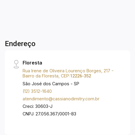
box, mini mercado, 2 vagas de garagem, vagas
de visitante, à 6 minutos do Shopping Oriente,
supermercado shibata, à 2 minutos do
supermercado Barbosa, lotérica, farmácia,
padaria, fácil acesso ao anel viário e dutra.
Agende sua visita ao apartamento decorado
Endereço
Floresta
Rua Irene de Oliveira Lourenço Borges, 217 -
Bairro da Floresta, CEP:
12226-352
São José dos Campos - SP
(12) 3512-1640
atendimento@cassianodimitry.com.br
Creci: 30603-J
CNPJ: 27.056.367/0001-83