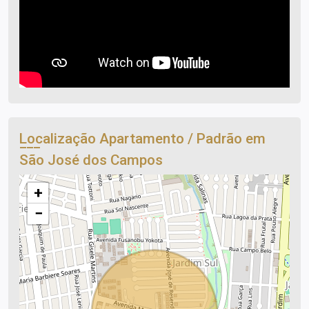
Localização Apartamento / Padrão em
São José dos Campos
+
−