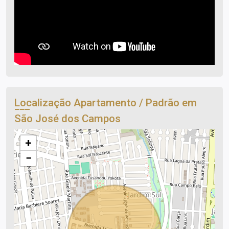
Localização Apartamento / Padrão em
São José dos Campos
+
−