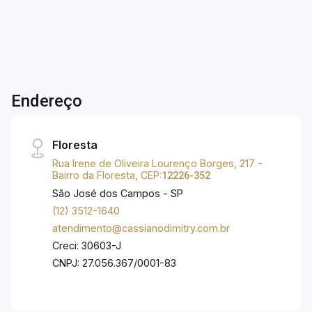
Hobby box. O condomínio oferece infraestrutura
para a segurança, lazer e comodidade dos
moradores. Entre os principais recursos estão: -
Roof top com hidromassagem, bar, loundge e
academia; - Spa com Hidromassagem e Sauna; -
Salão de festas com espaço gourmet; -
Endereço
Lavanderia; - Coworking; - Piscina Adulto e
Infantil; - Catraca eletrônica; - Cerca elétrica; -
Guarita de segurança; - Portão eletrônico; -
Floresta
Portaria 24h; - Segurança interna; - Sistema de
Rua Irene de Oliveira Lourenço Borges, 217 -
segurança; - Vigilância 24 horas.
Bairro da Floresta, CEP:
12226-352
São José dos Campos - SP
(12) 3512-1640
atendimento@cassianodimitry.com.br
Creci: 30603-J
CNPJ: 27.056.367/0001-83