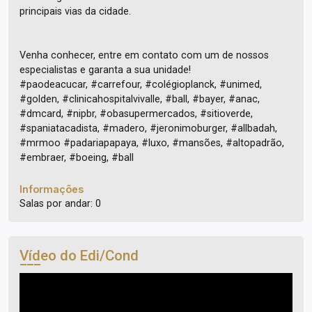
principais vias da cidade.
Venha conhecer, entre em contato com um de nossos
especialistas e garanta a sua unidade!
#paodeacucar, #carrefour, #colégioplanck, #unimed,
#golden, #clinicahospitalvivalle, #ball, #bayer, #anac,
#dmcard, #nipbr, #obasupermercados, #sitioverde,
#spaniatacadista, #madero, #jeronimoburger, #allbadah,
#mrmoo #padariapapaya, #luxo, #mansões, #altopadrão,
#embraer, #boeing, #ball
Informações
Salas por andar: 0
Vídeo do Edi/Cond