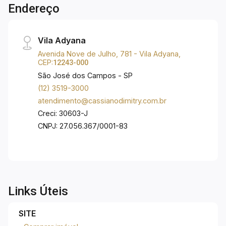
Endereço
lazer com a sua família, uma excelente
qualidade de vida. Aqui você está próximo ao
Hipermercado Extra, Pão de Açúcar, Shopping
Vila Adyana
Colinas, Shopping Esplanada, farmácias,
Avenida Nove de Julho, 781 - Vila Adyana,
restaurantes, bares, agência bancária, clínicas,
CEP:
12243-000
academias, escolas Poliedro, Univap, Etep,
São José dos Campos - SP
Tênis Clube e tem fácil acesso à Dutra, Anel
(12) 3519-3000
Viário e demais regiões da cidade. Bairro muito
atendimento@cassianodimitry.com.br
procurado por pessoas que trabalham na
Creci: 30603-J
Embraer, CTA, INPE, ITA e demais indústrias da
CNPJ: 27.056.367/0001-83
cidade.
Links Úteis
SITE