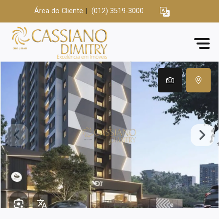
Área do Cliente
|
(012) 3519-3000