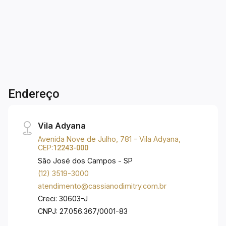
Dorm.
Banho
Garagens
A. Útil
02 vagas de garagem no subsolo. Lazer com: -
Piscina; - Salão de jogos; - Salão de festas; -
Quiosque com churrasqueira; - Academia; -
Quadra poliesportiva; - Espaço gourmet; -
Playground; - Horta coletiva; - Área para jogos; -
Área de lazer; Além do lazer, o condomínio
também oferece comodidades como: -
Endereço
Elevador; - Acesso para deficientes; -
Bicicletário; - Estacionamento para visitantes.
Agende sua visita.
Vila Adyana
Avenida Nove de Julho, 781 - Vila Adyana,
CEP:
12243-000
São José dos Campos - SP
(12) 3519-3000
atendimento@cassianodimitry.com.br
Creci: 30603-J
CNPJ: 27.056.367/0001-83