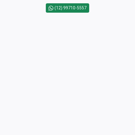
(12) 99710-5557
Corretor(a) Online
CORRETOR DE PLANTÃO
LOURDES MONIZ
CRECI 96408 - Venda
Minha Página
(12) 99792-4677
CORRETOR DE PLANTÃO
Cód.
17323