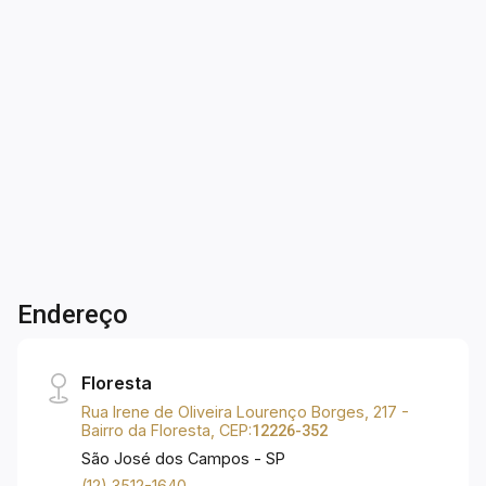
JARDIM AQUÁRIUS | Apartamento à venda de
151m², sendo: - Andar alto; - 03 dormitórios,
sendo 02 suítes - 02 closets; - Armários
embutidos; - Ar condicionado; - Sala ampliada; -
3
2
3
151m²
Sacada gourmet com fechamento de vidro; -
Dorm.
Banho
Garagens
A. Útil
Cozinha toda planejada integrada a
churrasqueira; - Área de serviço; - 003 vagas de
garagem. Condomínio de torre única com: -
Portaria 24 horas; - Zeladoria; - Sistema de
segurança por biometria facial e digital; -
Gerador; - Vagas internas para visitantes. Lazer
completo: - Academia; - Piscina adulto e infantil;
Endereço
- Playground; - Brinquedoteca; - Salão de jogos;
- Área verde com um pequeno pomar e horta; -
Salão de festas; - Área gourmet; - Churrasqueira.
Floresta
Rua Irene de Oliveira Lourenço Borges, 217 -
Bairro da Floresta, CEP:
12226-352
São José dos Campos - SP
(12) 3512-1640