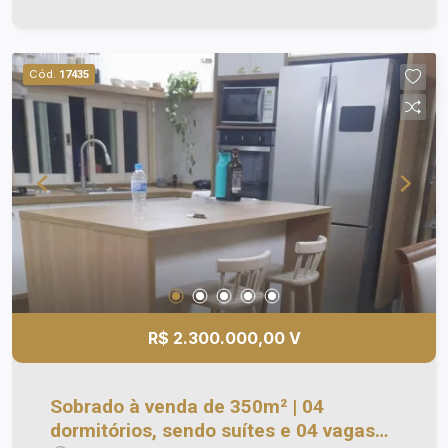
Excelente localização, ao lado do Shopping Vale
sul, supermercados, escolas, farmácias,
restaurante, academias.
Cód.
17435
R$ 2.300.000,00 V
Sobrado à venda de 350m² | 04
dormitórios, sendo suítes e 04 vagas