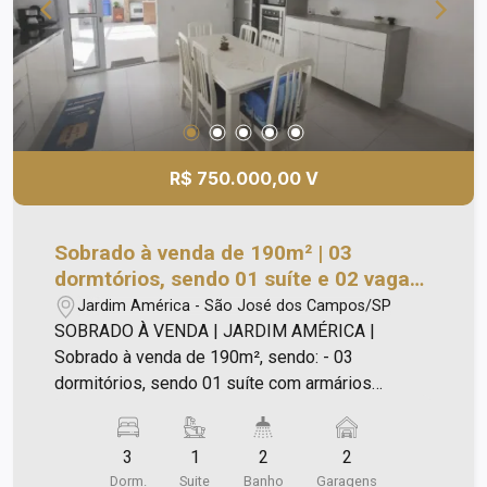
R$ 750.000,00 V
Sobrado à venda de 190m² | 03
dormtórios, sendo 01 suíte e 02 vagas
de garagem | Jardim América | São
Jardim América - São José dos Campos/SP
José dos Campos |
SOBRADO À VENDA | JARDIM AMÉRICA |
Sobrado à venda de 190m², sendo: - 03
dormitórios, sendo 01 suíte com armários
planejados; - Sala ampla 02 ambientes; - Cozinha
completa com cooktop, forno e armários
3
1
2
2
planejados; - Área gourmet com balcão e
Dorm.
Suite
Banho
Garagens