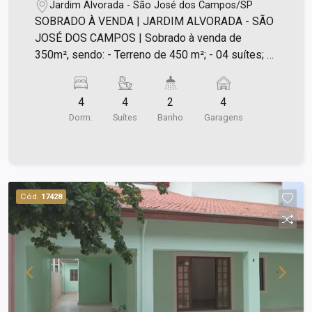
de garagem | Jardim Alvorada | São
Jardim Alvorada - São José dos Campos/SP
José dos Campos |
SOBRADO À VENDA | JARDIM ALVORADA - SÃO
JOSÉ DOS CAMPOS | Sobrado à venda de
350m², sendo: - Terreno de 450 m²; - 04 suítes; -
Sala de Tv; - Sala de jantar; - Sala de estar; -
Cozinha integrada com sala de jantar; - Hall entre
4
4
2
4
os quartos; - Lavabo; - Piscina com deck; -
Dorm.
Suítes
Banho
Garagens
Churrasqueira; - Escritório; - Sala de ginástica; -
Garagem para 04 carros; - Área de serviço e
sótão; - Rua tranquila com guarda noturno; - IPTU
1500,00 anual; - Ar condicionado na sala de Tv e
suíte principal; - Diversos armários; - Piso em
Cód.
17428
granito. Excelente localização, analisa proposta