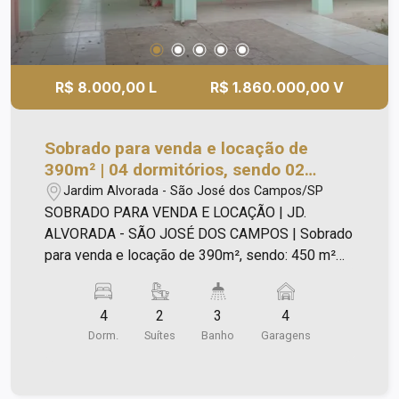
R$ 8.000,00 L
R$ 1.860.000,00 V
Sobrado para venda e locação de
390m² | 04 dormitórios, sendo 02
suítes e 04 vagas de garargem |
Jardim Alvorada - São José dos Campos/SP
Jardim Alvorada | São José dos
SOBRADO PARA VENDA E LOCAÇÃO | JD.
Campos |
ALVORADA - SÃO JOSÉ DOS CAMPOS | Sobrado
para venda e locação de 390m², sendo: 450 m²
de terreno. Parte baixa: - 03 dormitórios (01 suite
master) com área de closet e banheira; - 01
4
2
3
4
banheiro social; - Sala de estar; - Sala de jantar; -
Dorm.
Suítes
Banho
Garagens
Sala de almoço e cozinha. Parte superior: -
Lavabo; - Ampla sala para Escritório o home
teather; - 01 suite + amplo terraço coberto e com