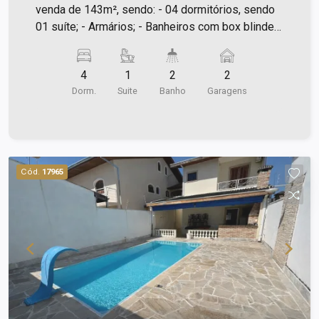
venda de 143m², sendo: - 04 dormitórios, sendo
01 suíte; - Armários; - Banheiros com box blindex
e gabinetes; - Sala para 02 ambientes; - Lavabo; -
Cozinha com armários; - Quintal.
4
1
2
2
Dorm.
Suite
Banho
Garagens
Cód.
17965