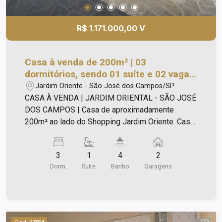
R$ 1.171.000,00 V
Casa à venda de 200m² | 03
dormitórios, sendo 01 suíte e 02 vagas
de garagem | Jardim Oriental | São
Jardim Oriente - São José dos Campos/SP
José dos Campos |
CASA À VENDA | JARDIM ORIENTAL - SÃO JOSÉ
DOS CAMPOS | Casa de aproximadamente
200m² ao lado do Shopping Jardim Oriente. Casa
com: - 03 dormitórios, sendo 01 suíte; - Cozinha
planejada ; - Sala ampla; - Despensa; - Escritório;
3
1
4
2
- Área de serviço completa. - Hobby box
Dorm.
Suite
Banho
Garagens
Diferenciais: - Portão automatizado; - Suíte com
ar condicionado; - Ampla piscina; - Área Gourmet;
- 02 vagas de garagem.
Cód.