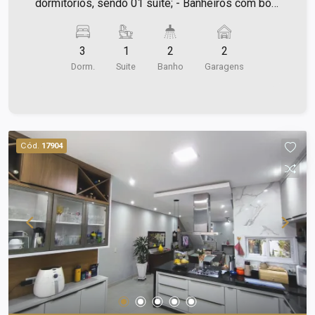
dormitórios, sendo 01 suíte; - Banheiros com box
blindex e gabinetes; - Sala para 02 ambientes; -
Cozinha com armários; - Área de serviço; -
3
1
2
2
Quintal.
Dorm.
Suite
Banho
Garagens
Cód.
17904