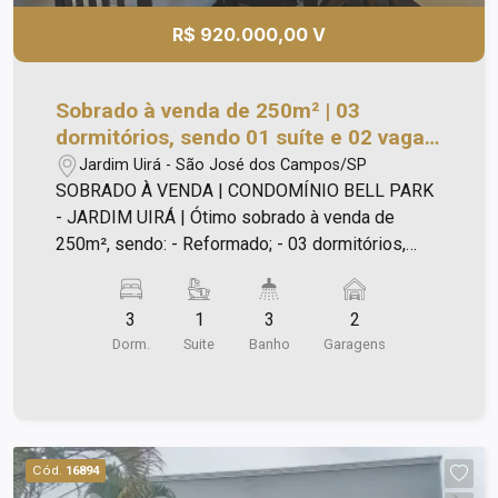
R$ 920.000,00 V
Sobrado à venda de 250m² | 03
dormitórios, sendo 01 suíte e 02 vagas
de garagem | Condomínio Bell Park -
Jardim Uirá - São José dos Campos/SP
Jardim Uirá | São José dos Campos |
SOBRADO À VENDA | CONDOMÍNIO BELL PARK
- JARDIM UIRÁ | Ótimo sobrado à venda de
250m², sendo: - Reformado; - 03 dormitórios,
sendo 01 suíte; - Sala com 02 ambientes; - Ampla
cozinha; - Área de churrasqueira coberta; -
3
1
3
2
Banheiro social; - Lavabo; - Garagem para 02
Dorm.
Suite
Banho
Garagens
carros; - Área de lazer com piscina. Aceita
financiamento e FGTS.
Cód.
16894