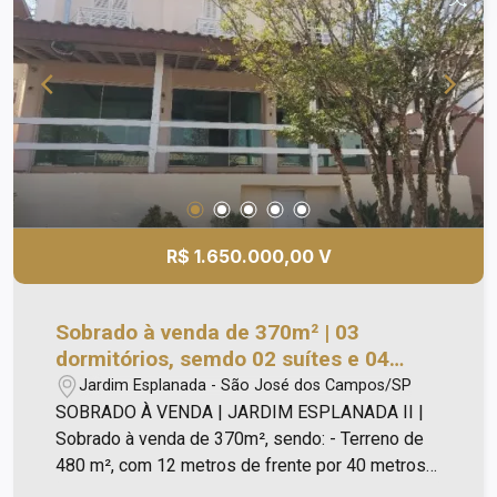
R$ 1.650.000,00 V
Sobrado à venda de 370m² | 03
dormitórios, semdo 02 suítes e 04
vagas de garagem | Jardim Esplanada
Jardim Esplanada - São José dos Campos/SP
II | São José dos Campos |
SOBRADO À VENDA | JARDIM ESPLANADA II |
Sobrado à venda de 370m², sendo: - Terreno de
480 m², com 12 metros de frente por 40 metros
da frente aos fundos; - Salas: As salas de estar e