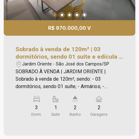
R$ 970.000,00 V
Sobrado à venda de 120m² | 03
dormitórios, sendo 01 suíte e edícula |
Jardim Oriente | São José dos Campos
Jardim Oriente - São José dos Campos/SP
|
SOBRADO À VENDA | JARDIM ORIENTE |
Sobrado à venda de 120m², sendo: - 03
dormitórios, sendo 01 suíte; - Armários; -
Banheiros com box blindex e gabinetes; - Sala de
TV conjugada com sala de jantar; - Cozinha
3
1
2
2
espaçosa planejada; - Lavanderia com armários; -
Dorm.
Suite
Banho
Garagens
Piso laminado nos dormitórios, sala e corredor; -
Piso porcelanato na cozinha; - Corredor externo
com cobertura policarbonato com controle
remoto para abertura; - Quintal; - Edícula com