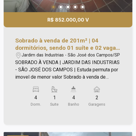
R$ 852.000,00 V
Sobrado à venda de 201m² | 04
dormitórios, sendo 01 suíte e 02 vagas
de garagem | Jardim das Industrias |
Jardim das Industrias - São José dos Campos/SP
São José dos Campos |
SOBRADO À VENDA | JARDIM DAS INDUSTRIAS
- SÃO JOSÉ DOS CAMPOS | Estuda permuta por
imovel de menor valor Sobrado à venda de
201m², sendo: - 250m² de terreno. Piso Térreo: -
01 escritório; - Lavabo; - Sala para 02 ambientes;
4
1
4
2
- Cozinha; - Sala de almoço; - Área de serviço
Dorm.
Suite
Banho
Garagens
coberta; - Banheiro e quarto em dependência de
empregada; - Quintal com churrasqueira; - Canil na
lateral; - Garagem coberta para 02 carros; -
Armários planejados; - Piso em cerâmica e taco
em madeira; - Energia elétrica; - Gás de botijão.