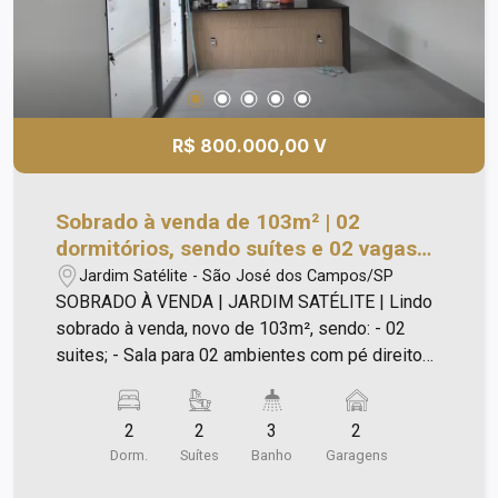
R$ 800.000,00 V
Sobrado à venda de 103m² | 02
dormitórios, sendo suítes e 02 vagas
de garagem | Jardim Satélite | São
Jardim Satélite - São José dos Campos/SP
José dos Campos |
SOBRADO À VENDA | JARDIM SATÉLITE | Lindo
sobrado à venda, novo de 103m², sendo: - 02
suites; - Sala para 02 ambientes com pé direito
duplo; - Cozinha integrada; - Lavabo; - Área
gourmet; - 02 vagas de garagem; - Infra-estrutura
2
2
3
2
para ar condicionado nos quartos e na sala; -
Dorm.
Suítes
Banho
Garagens
Infra-estrutura para instalação de aquecedor
solar como também instalação futura da Congás.