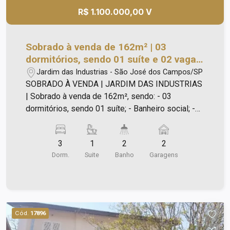
R$ 1.100.000,00 V
Sobrado à venda de 162m² | 03
dormitórios, sendo 01 suíte e 02 vagas
de garagem | Jardim das Industrias |
Jardim das Industrias - São José dos Campos/SP
São José dos Campos |
SOBRADO À VENDA | JARDIM DAS INDUSTRIAS
| Sobrado à venda de 162m², sendo: - 03
dormitórios, sendo 01 suíte; - Banheiro social; -
Sacada; - Ampla sala de estar; - Jantar; - Cozinha;
- Lavabo; - Área de serviço; - Área goumert; -
3
1
2
2
Jardim de inverno; - Cobertura nos fundos; -
Dorm.
Suite
Banho
Garagens
Garagem para 02 carros; - Portão automatico; -
Aquecedor solar 400l; - Forno eletrico; - Coifa; -
Ar condicionado. Aceita FGTS e financiamento.
Cód.
17896