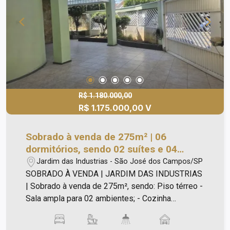
R$ 1.180.000,00
R$ 1.175.000,00 V
Sobrado à venda de 275m² | 06
dormitórios, sendo 02 suítes e 04
vagas de garagem | Jardim das
Jardim das Industrias - São José dos Campos/SP
Indústrias | São José dos Campos |
SOBRADO À VENDA | JARDIM DAS INDUSTRIAS
| Sobrado à venda de 275m², sendo: Piso térreo -
Sala ampla para 02 ambientes; - Cozinha
espaçosa com armários planejados; - Despensa;
- 03 dormitórios, sendo 01 suíte com armários