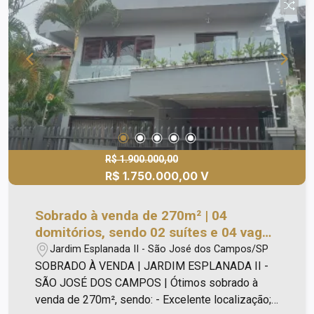
R$ 1.900.000,00
R$ 1.750.000,00 V
Sobrado à venda de 270m² | 04
domitórios, sendo 02 suítes e 04 vagas
de garagem | Jardim Esplanada II | São
Jardim Esplanada II - São José dos Campos/SP
José dos Campos |
SOBRADO À VENDA | JARDIM ESPLANADA II -
SÃO JOSÉ DOS CAMPOS | Ótimos sobrado à
venda de 270m², sendo: - Excelente localização; -