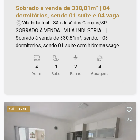
Sobrado à venda de 330,81m² | 04
dormitórios, sendo 01 suíte e 04 vagas
de garagem | Vila Industrial | São José
Vila Industrial - São José dos Campos/SP
dos Campos |
SOBRADO À VENDA | VILA INDUSTRIAL |
Sobrado à venda de 330,81m², sendo: - 03
dormitorios, sendo 01 suite com hidromassagem;
- Totalmente avarandado; - Sotão com 01 suíte ,
idela para escritorio, hospede ou suite master; -
4
1
2
4
Sala - Cozinha - Copa ampla podendo se dividir
Dorm.
Suite
Banho
Garagens
em 2 ambientes - Lavanderia - Churrasqueira. -
Edicula com: 01 dormitório, sala, cozinha. Ideal
para familiares visitar ou para uma renda extra; -
Garagem para 4 veiculos.
Cód.
17741