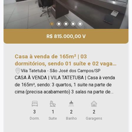
R$ 815.000,00 V
Casa à venda de 165m² | 03
dormitórios, sendo 01 suíte e 02 vagas
de garagem | Vila Tatetuba | São José
Vila Tatetuba - São José dos Campos/SP
dos Campos |
CASA À VENDA | VILA TATETUBA | Casa à venda
de 165m², sendo: 3 quartos, 1 suite na parte de
cima (precisa acabamento) 3 salas na parte de
baixo cozinha copa 2 dispensas (lavatório e mini
dispensa) 2 lavabos
3
1
2
2
Dorm.
Suite
Banho
Garagens