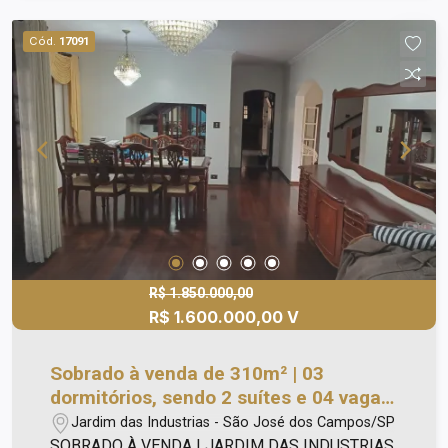
tela; - Entrada com portão automático, porta
lateral, garagem para 04 carros + jardim; - 02
Cód.
17091
corredores laterais. - Edícula com: - 02 quartos; -
01 banheiro; - Lavanderia; - Área para
churrasqueira. Agende uma visita!
R$ 1.850.000,00
R$ 1.600.000,00 V
Sobrado à venda de 310m² | 03
dormitórios, sendo 2 suítes e 04 vagas
de garagem | Jardim das Industrias |
Jardim das Industrias - São José dos Campos/SP
São José dos Campos |
SOBRADO À VENDA | JARDIM DAS INDUSTRIAS