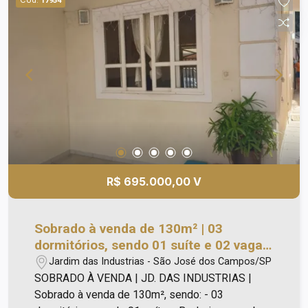
17954
R$ 695.000,00 V
Sobrado à venda de 130m² | 03
dormitórios, sendo 01 suíte e 02 vagas
de garagem | Jardim das Industrias |
Jardim das Industrias - São José dos Campos/SP
São José dos Campos |
SOBRADO À VENDA | JD. DAS INDUSTRIAS |
Sobrado à venda de 130m², sendo: - 03