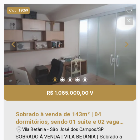
dormitório, banheiro, cozinha; - Garagem com
Cód.
18059
portão eletronico para 02 carros; - Ótima
Localização.
R$ 1.065.000,00 V
Sobrado à venda de 143m² | 04
dormitórios, sendo 01 suite e 02 vagas
de garagem | Vila Betânia | São José
Vila Betânia - São José dos Campos/SP
dos Campos |
SOBRADO À VENDA | VILA BETÂNIA | Sobrado à