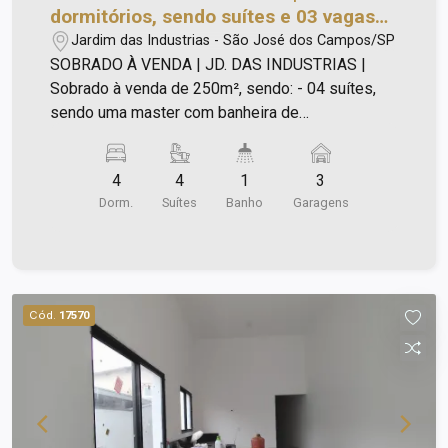
dormitórios, sendo suítes e 03 vagas
de garagem | Jardim das Indústrias |
Jardim das Industrias - São José dos Campos/SP
São José dos Campos |
SOBRADO À VENDA | JD. DAS INDUSTRIAS |
Sobrado à venda de 250m², sendo: - 04 suítes,
sendo uma master com banheira de
hidromassagem; - Lavabo; - Escritório equipado
com móveis de alto padrão; - Ar condicionado; -
4
4
1
3
Área gourmet moderna; - Academia; - Piscina
Dorm.
Suítes
Banho
Garagens
aquecida; - Sistema fotovoltaica; - Sistema de
câmeras de segurança; - Sistema de alarme
externo e interno; - Cozinha moderna repleta de
armários; - Eletrodomésticos de primeira; -
Móveis de alto padrão em todos os quartos; -
Cód.
17570
Sala com sala de jantar; - Andar superior com sala
de Tv; - Andar inferior com porcelanato e superior
piso de madeira maciça; - Sistema fotovoltaico
conta de energia média apenas o mínimo; -
Sistema de carregamento de carro elétrico.