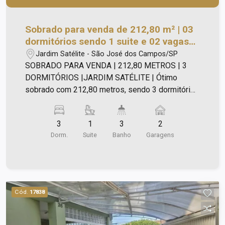
decorativas. Os fundos contam com um amplo
quintal gramado e arborizado; -
Varandas/Alpendres: Há um grande alpendre
Sobrado para venda de 212,80 m² | 03
coberto, com piso em cerâmica e guarda-corpo
dormitórios sendo 1 suite e 02 vagas
branco, acessível a partir da sala, que
de garagem | Jd Satélite | São José
Jardim Satélite - São José dos Campos/SP
proporciona uma vista para o quintal. O andar
dos Campos |
SOBRADO PARA VENDA | 212,80 METROS | 3
superior também possui sacadas; - Garagem:
DORMITÓRIOS |JARDIM SATÉLITE | Ótimo
Ampla área de garagem coberta com piso de
sobrado com 212,80 metros, sendo 3 dormitórios
cerâmica, com capacidade para veículos.
sendo 1 suite com varanda para a rua 2 banheiros
Sala ampla Cozinha completa em armários Copa
3
1
3
2
grande Área de serviço enorme e coberta Quintal
Dorm.
Suite
Banho
Garagens
Garagem coberta para dois carros Agende sua
visita
Cód.
17838