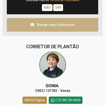
Concordo com os
Termos
e
Privacidade
Enviar meu interesse
CORRETOR DE PLANTÃO
SONIA
CRECI 137783 - Venda
Minha Página
(12) 98128-6600