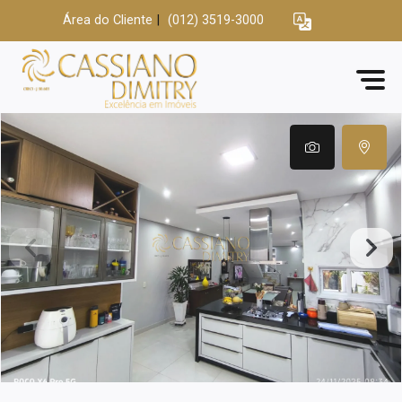
Área do Cliente
|
(012) 3519-3000