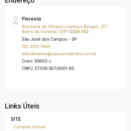
Endereço
Cozinha planejada; - Churrasqueira. Lazer no
condomínio: - Piscina; - Playground. O
Condomínio Pablo Picasso está localizado no
Floresta
Jardim das Industrias, possui fácil acesso às
Rua Irene de Oliveira Lourenço Borges, 217 -
principais vias da cidade.
Bairro da Floresta, CEP:
12226-352
São José dos Campos - SP
(12) 3512-1640
atendimento@cassianodimitry.com.br
Creci: 30603-J
CNPJ: 27.056.367/0001-83
Links Úteis
SITE
Comprar imóvel