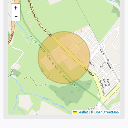
+
−
Leaflet
|
©
OpenStreetMap