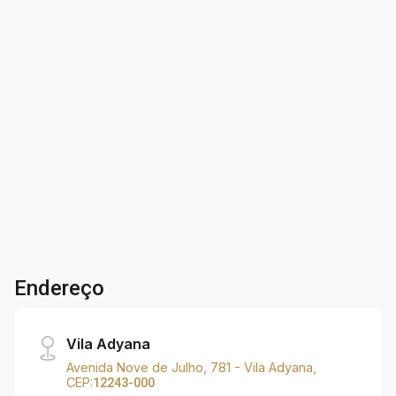
TERRENO À VENDA | PUTIM - SÃO JOSÉ DOS
CAMPOS | Terreno de 8.000m², sendo: - À
venda deste imóvel é em razão de que esta
região é a que mais cresce em São José
Campos; - À avenida Rodolfo Castelli está em
7.315m²
obra de duplicação; - Em razão desta área ser
Terreno
única (entre à praça da Rodolfo Castelli e a
Fundhas); - Lindíssima área para centro
comercial ou supermercado. Dimensão: -
Aproximadamente 60m testada Avenida X 130m
nas laterais. ÁREA ESTRITAMENTE COMERCIAL,
não aprova projetos residenciais .
Endereço
Vila Adyana
Avenida Nove de Julho, 781 - Vila Adyana,
CEP:
12243-000