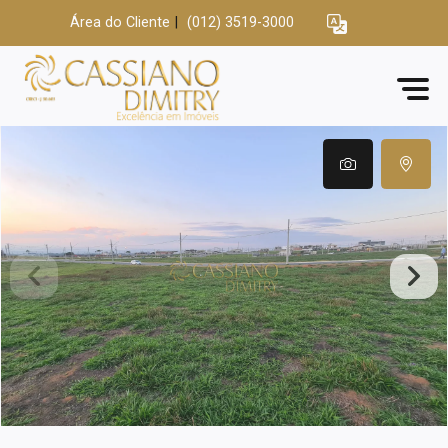
Área do Cliente
|
(012) 3519-3000